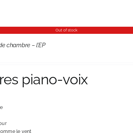
Out of stock
de chambre – l’EP
tres piano-voix
te
our
comme le vent