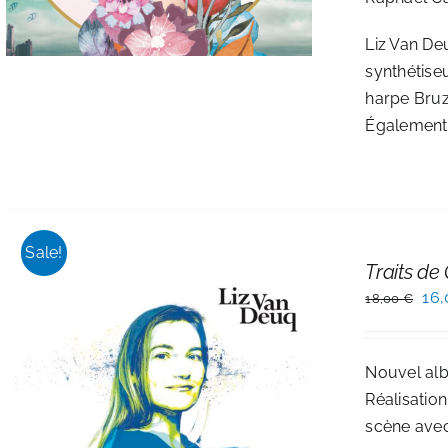
Liz Van Deu
synthétiseu
harpe Bruz
Également 
Sale!
Traits de
Le
16
18,00
€
pri
init
Nouvel albu
étai
Réalisation
18,
scène avec