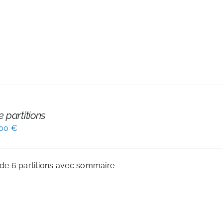
e partitions
Le
,00
€
x
prix
ial
actuel
 de 6 partitions avec sommaire
t :
est :
00 €.
20,00 €.