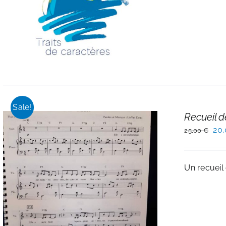
Sale!
Recueil d
Le
20
25,00
€
pri
init
Un recueil
étai
25,