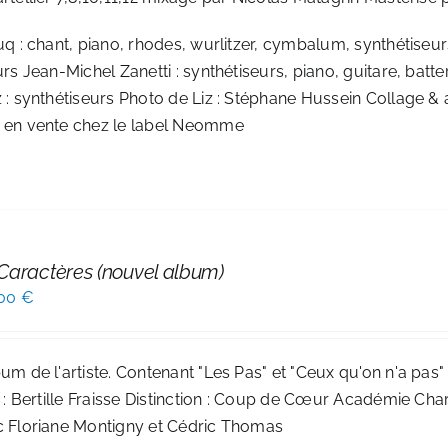
q : chant, piano, rhodes, wurlitzer, cymbalum, synthétiseurs
rs Jean-Michel Zanetti : synthétiseurs, piano, guitare, batt
 : synthétiseurs Photo de Liz : Stéphane Hussein Collage &
en vente chez le label
Neomme
 Caractères (nouvel album)
Le
,00
€
x
prix
ial
actuel
m de l'artiste. Contenant "Les Pas" et "Ceux qu'on n'a pas" (
t :
est :
 : Bertille Fraisse Distinction : Coup de Cœur Académie Char
00 €.
16,00 €.
 Floriane Montigny et Cédric Thomas