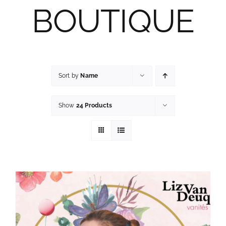
BOUTIQUE
Sort by
Name
Show
24 Products