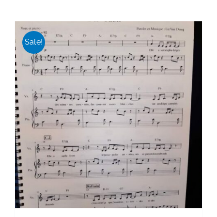
initial
actuel
était :
est :
18,00 €.
16,00 €.
Sale!