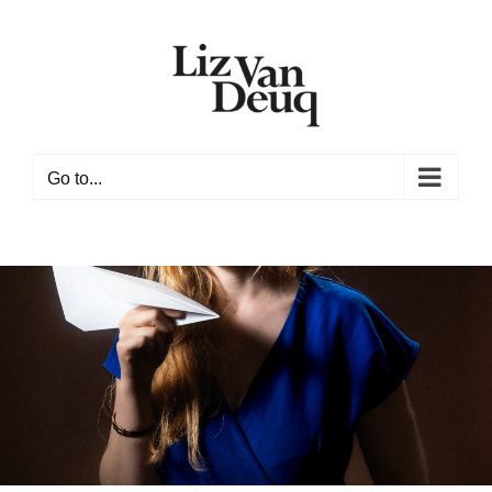
Skip
to
content
Go to...