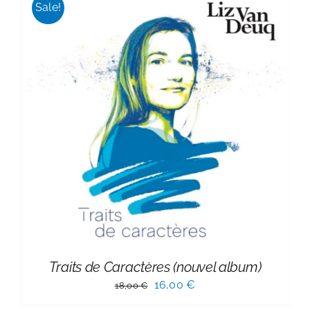
Sale!
Traits de Caractères (nouvel album)
Le
Le
16,00
€
18,00
€
prix
prix