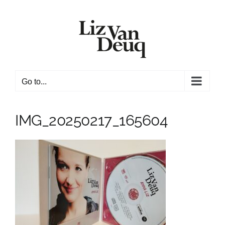
Skip
to
content
Go to...
IMG_20250217_165604