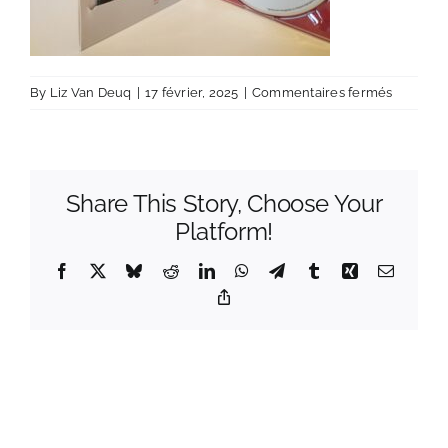
sur
By
Liz Van Deuq
|
17 février, 2025
|
Commentaires fermés
IMG_202
Share This Story, Choose Your
Platform!
Facebook
X
Bluesky
Reddit
LinkedIn
WhatsApp
Telegram
Tumblr
Xing
Email
Copy
Link