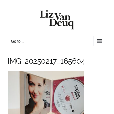
Skip
to
content
Go to...
IMG_20250217_165604