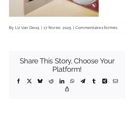
sur
By
Liz Van Deuq
|
17 février, 2025
|
Commentaires fermés
IMG_202
Share This Story, Choose Your
Platform!
Facebook
X
Bluesky
Reddit
LinkedIn
WhatsApp
Telegram
Tumblr
Xing
Email
Copy
Link