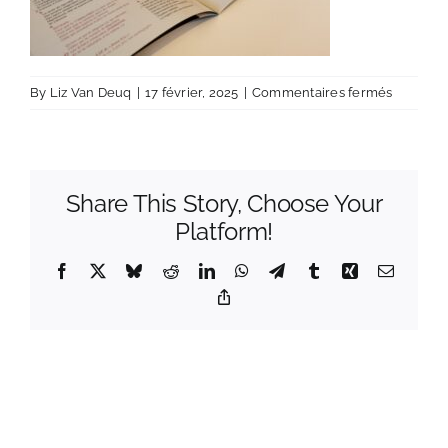
sur
By
Liz Van Deuq
|
17 février, 2025
|
Commentaires fermés
livret-
in-
liz
Share This Story, Choose Your
Platform!
Facebook
X
Bluesky
Reddit
LinkedIn
WhatsApp
Telegram
Tumblr
Xing
Email
Copy
Link