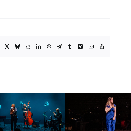
Facebook
X
Bluesky
Reddit
LinkedIn
WhatsApp
Telegram
Tumblr
Xing
Email
Copy
Link