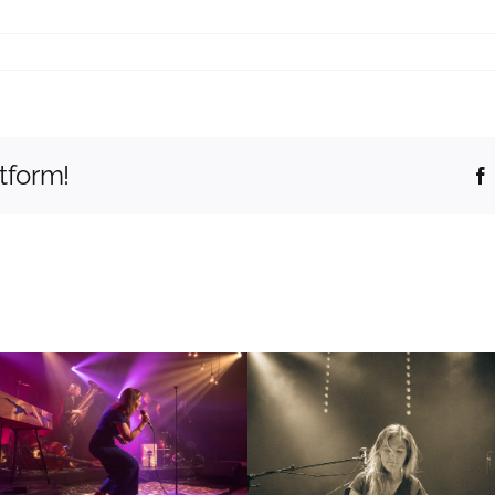
ur
739971553151
tform!