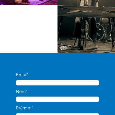
Email*
Nom*
Prénom*