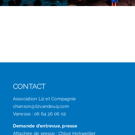
CONTACT
Association Liz et Compagnie
chanson@lizvandeuq.com
Vanessa : 06 64 36 06 02
Demande d’entrevue, presse
Attachée de presse : Chloé Hohweiller