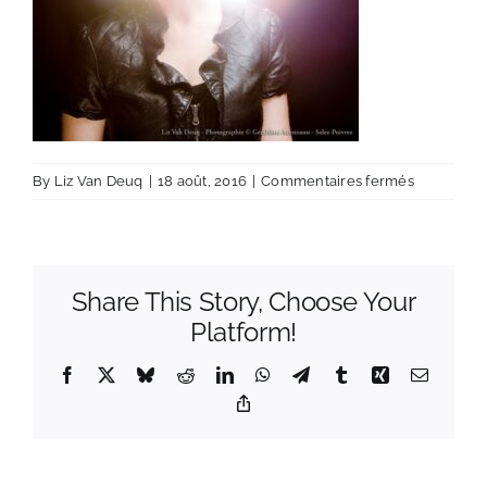
sur
By
Liz Van Deuq
|
18 août, 2016
|
Commentaires fermés
lizvandeuq
aresreanu
Share This Story, Choose Your
Platform!
Facebook
X
Bluesky
Reddit
LinkedIn
WhatsApp
Telegram
Tumblr
Xing
Email
Copy
Link