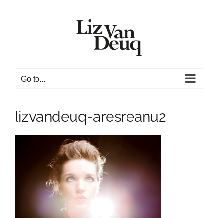
Skip
to
content
Go to...
lizvandeuq-aresreanu2