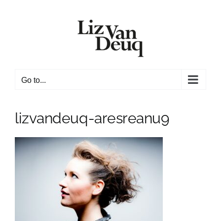
Skip
to
content
Go to...
lizvandeuq-aresreanu9