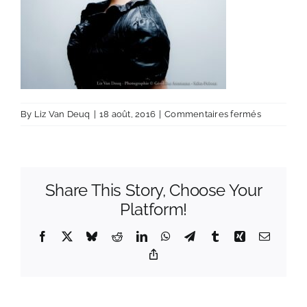
sur
By
Liz Van Deuq
|
18 août, 2016
|
Commentaires fermés
lizvandeuq
aresreanu
Share This Story, Choose Your
Platform!
Facebook
X
Bluesky
Reddit
LinkedIn
WhatsApp
Telegram
Tumblr
Xing
Email
Copy
Link