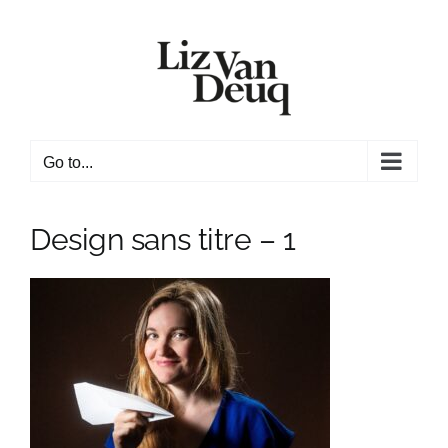
Skip
to
content
Go to...
Design sans titre – 1