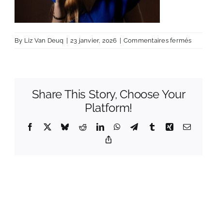
sur
By
Liz Van Deuq
|
23 janvier, 2026
|
Commentaires fermés
Design
sans
titre
–
Share This Story, Choose Your
1
Platform!
Facebook
X
Bluesky
Reddit
LinkedIn
WhatsApp
Telegram
Tumblr
Xing
Email
Copy
Link