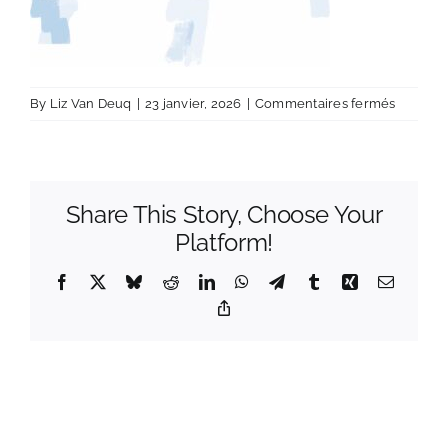
sur
By
Liz Van Deuq
|
23 janvier, 2026
|
Commentaires fermés
ÉXÉ
DIGIF_L
VAN
DEUQ-
Share This Story, Choose Your
V2
Platform!
Facebook
X
Bluesky
Reddit
LinkedIn
WhatsApp
Telegram
Tumblr
Xing
Email
Copy
Link