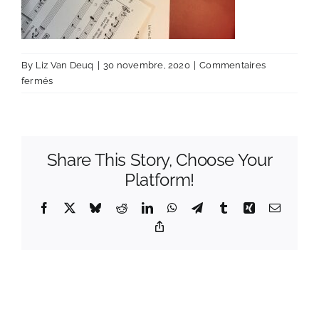
By
Liz Van Deuq
|
30 novembre, 2020
|
Commentaires
sur
fermés
IMG_0393
Share This Story, Choose Your
Platform!
Facebook
X
Bluesky
Reddit
LinkedIn
WhatsApp
Telegram
Tumblr
Xing
Email
Copy
Link