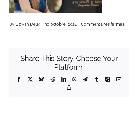
sur
By
Liz Van Deuq
|
30 octobre, 2024
|
Commentaires fermés
Captur
d’écra
2024-
10-
Share This Story, Choose Your
30
à
Platform!
09.37.2
Facebook
X
Bluesky
Reddit
LinkedIn
WhatsApp
Telegram
Tumblr
Xing
Email
Copy
Link