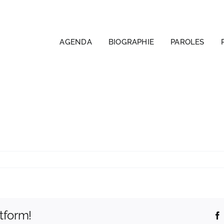
AGENDA
BIOGRAPHIE
PAROLES
ur
ogo
iz
an
euq
tform!