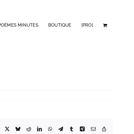
POÈMES MINUTES
BOUTIQUE
[PRO]
Facebook
X
Bluesky
Reddit
LinkedIn
WhatsApp
Telegram
Tumblr
Xing
Email
Copy
Link