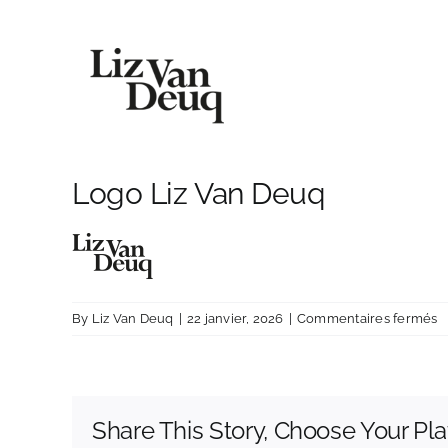
Skip
to
content
Logo Liz Van Deuq
s
By
Liz Van Deuq
|
22 janvier, 2026
|
Commentaires fermés
L
L
V
D
Share This Story, Choose Your Pla