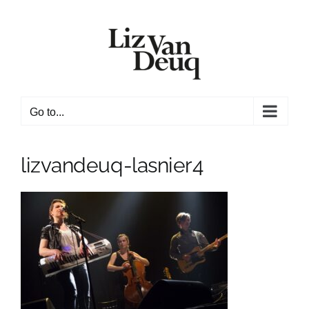
Skip
to
content
Go to...
lizvandeuq-lasnier4