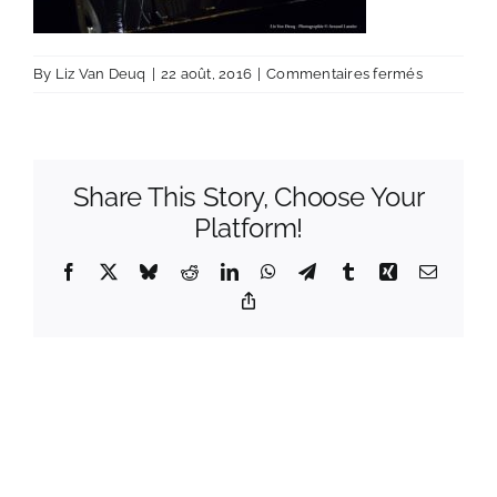
sur
By
Liz Van Deuq
|
22 août, 2016
|
Commentaires fermés
lizvandeuq
lasnier4
Share This Story, Choose Your
Platform!
Facebook
X
Bluesky
Reddit
LinkedIn
WhatsApp
Telegram
Tumblr
Xing
Email
Copy
Link