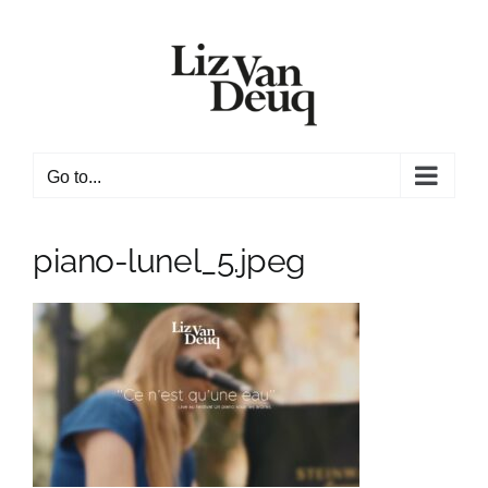
Skip
to
content
Go to...
piano-lunel_5.jpeg