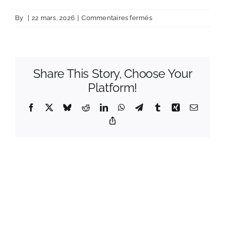
sur
By
|
22 mars, 2026
|
Commentaires fermés
piano-
lunel_5.jpeg
Share This Story, Choose Your
Platform!
Facebook
X
Bluesky
Reddit
LinkedIn
WhatsApp
Telegram
Tumblr
Xing
Email
Copy
Link