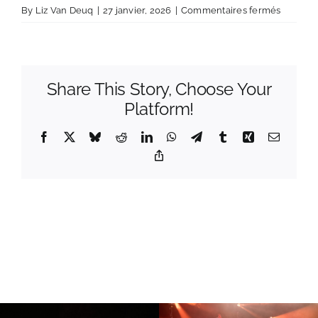
sur
By
Liz Van Deuq
|
27 janvier, 2026
|
Commentaires fermés
Screens
Share This Story, Choose Your
Platform!
Facebook
X
Bluesky
Reddit
LinkedIn
WhatsApp
Telegram
Tumblr
Xing
Email
Copy
Link