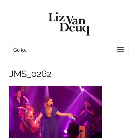
Skip
to
content
Go to...
JMS_0262