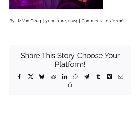
sur
By
Liz Van Deuq
|
31 octobre, 2024
|
Commentaires fermés
JMS_0
Share This Story, Choose Your
Platform!
Facebook
X
Bluesky
Reddit
LinkedIn
WhatsApp
Telegram
Tumblr
Xing
Email
Copy
Link