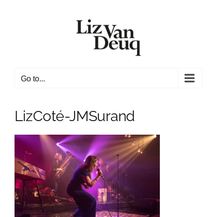
Skip
to
content
Go to...
LizCoté-JMSurand