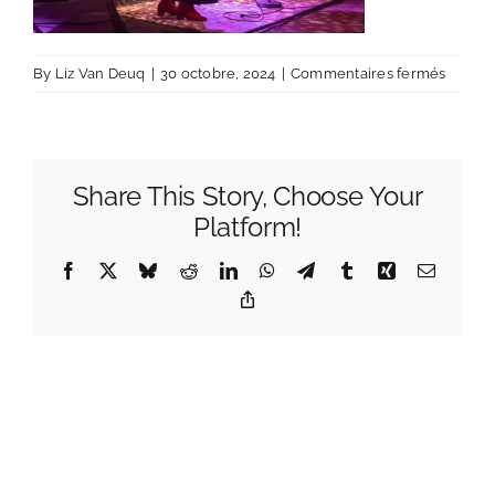
sur
By
Liz Van Deuq
|
30 octobre, 2024
|
Commentaires fermés
LizCote
JMSur
Share This Story, Choose Your
Platform!
Facebook
X
Bluesky
Reddit
LinkedIn
WhatsApp
Telegram
Tumblr
Xing
Email
Copy
Link