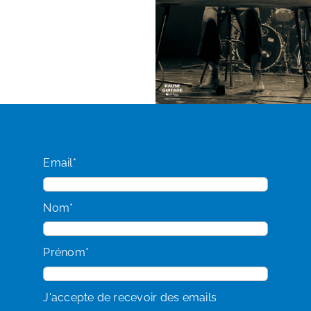
Email*
Nom*
Prénom*
J'accepte de recevoir des emails