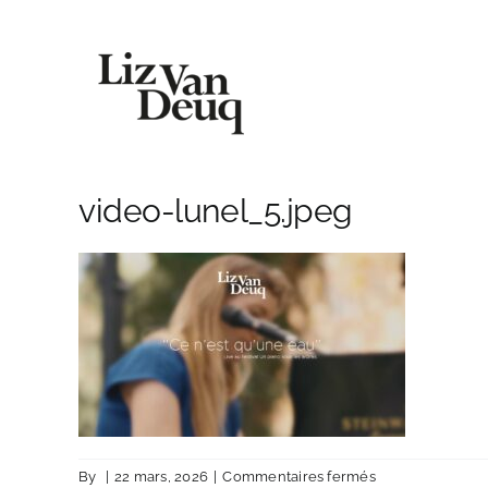
Skip
to
content
video-lunel_5.jpeg
sur
By
|
22 mars, 2026
|
Commentaires fermés