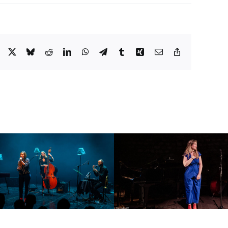
Facebook
X
Bluesky
Reddit
LinkedIn
WhatsApp
Telegram
Tumblr
Xing
Email
Copy
Link