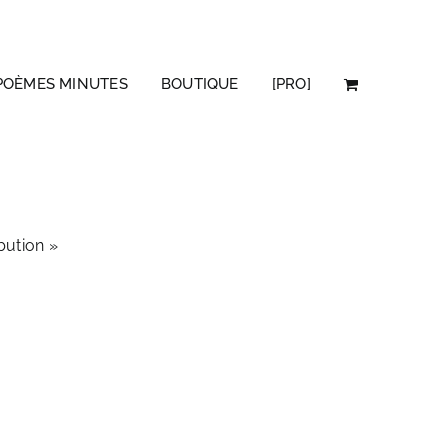
POÈMES MINUTES
BOUTIQUE
[PRO]
bution »