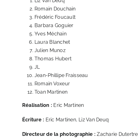
Liz Van Deuq
Romain Douchain
Frédéric Foucault
Barbara Goguier
Yves Méchain
Laura Blanchet
Julien Munoz
Thomas Hubert
JL
Jean-Phillipe Fraisseau
Romain Voxeur
Toan Martinen
Réalisation :
Eric Martinen
Écriture :
Eric Martinen, Liz Van Deuq
Directeur de la photographie :
Zacharie Dutertre