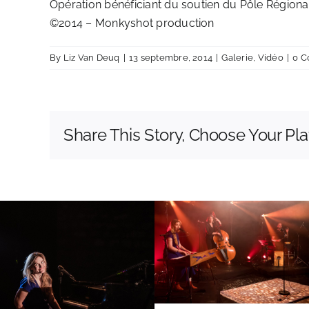
Opération bénéficiant du soutien du Pôle Région
©2014 –
Monkyshot production
By
Liz Van Deuq
|
13 septembre, 2014
|
Galerie
,
Vidéo
|
0 
Share This Story, Choose Your Pla