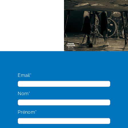
Email*
Nom*
Prénom*