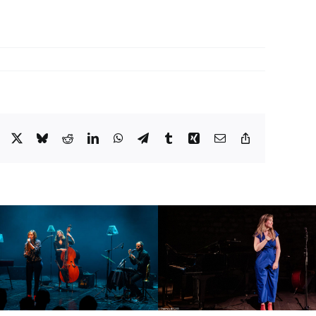
Facebook
X
Bluesky
Reddit
LinkedIn
WhatsApp
Telegram
Tumblr
Xing
Email
Copy
Link