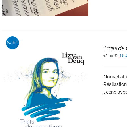
Sale!
Traits de
Le
16
18,00
€
pri
init
Nouvel albu
étai
Réalisation
18,
scène avec