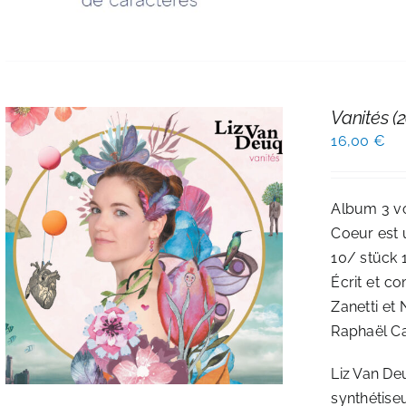
Vanités 
16,00
€
Album 3 vol
Coeur est 
10/ stück 
Écrit et c
Zanetti et
Raphaël Ca
Liz Van Deu
synthétiseu