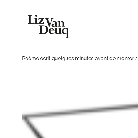
Skip
to
content
Poème écrit quelques minutes avant de monter su