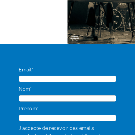
Email*
Nom*
Prénom*
J'accepte de recevoir des emails