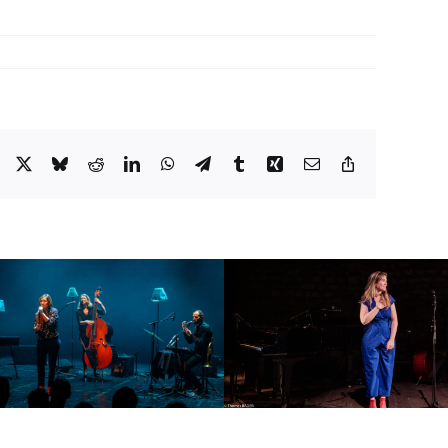
Facebook
X
Bluesky
Reddit
LinkedIn
WhatsApp
Telegram
Tumblr
Xing
Email
Copy
Link