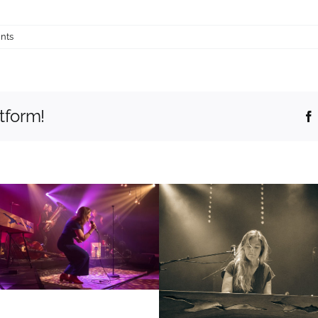
nts
tform!