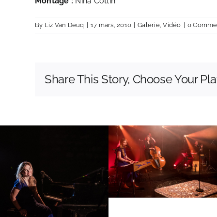
Montage :
Nina Cottin
By
Liz Van Deuq
|
17 mars, 2010
|
Galerie
,
Vidéo
|
0 Comme
Share This Story, Choose Your Pla