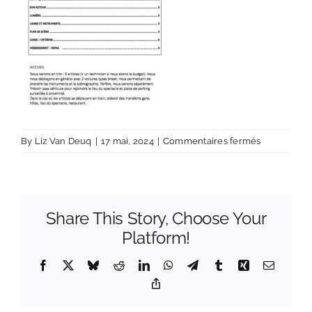
sur
By
Liz Van Deuq
|
17 mai, 2024
|
Commentaires fermés
Fiche-
Tech2024-
LizVanDeu
Share This Story, Choose Your
Platform!
Facebook
X
Bluesky
Reddit
LinkedIn
WhatsApp
Telegram
Tumblr
Xing
Email
Copy
Link