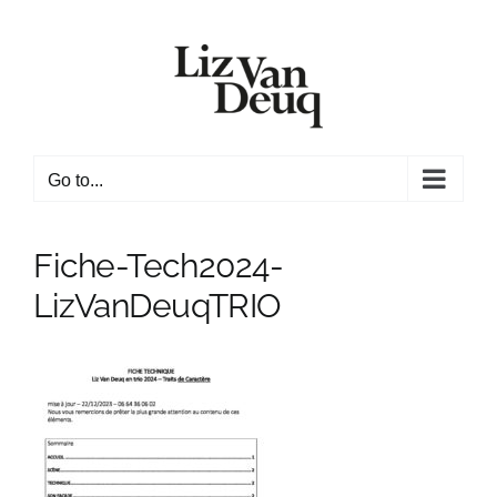
Skip
to
content
Go to...
Fiche-Tech2024-
LizVanDeuqTRIO