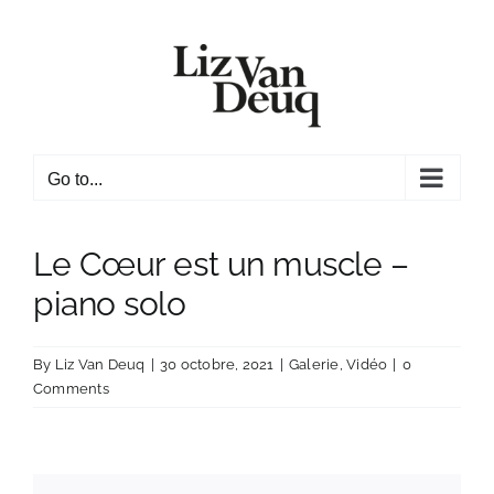
Skip
to
content
Go to...
Le Cœur est un muscle –
piano solo
By
Liz Van Deuq
|
30 octobre, 2021
|
Galerie
,
Vidéo
|
0
Comments