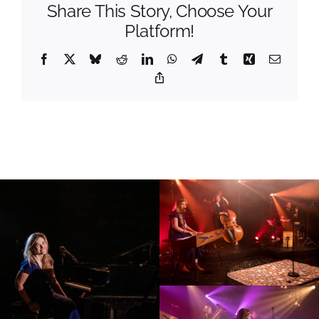
Share This Story, Choose Your
Platform!
Facebook
X
Bluesky
Reddit
LinkedIn
WhatsApp
Telegram
Tumblr
Xing
Email
Copy
Link