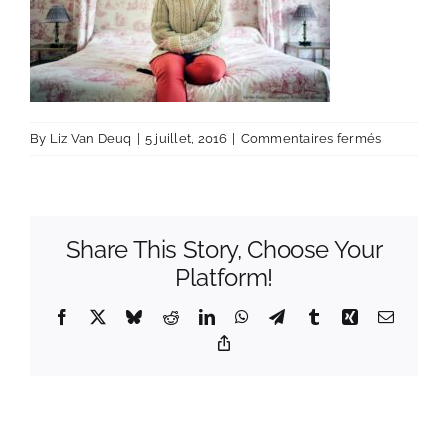
sur
By
Liz Van Deuq
|
5 juillet, 2016
|
Commentaires fermés
Liz
Van
Deuq
–
Share This Story, Choose Your
Photograp
©
Platform!
Stéphane
Merveille
Facebook
X
Bluesky
Reddit
LinkedIn
WhatsApp
Telegram
Tumblr
Xing
Email
Copy
Link