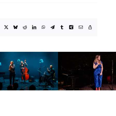
Facebook
X
Bluesky
Reddit
LinkedIn
WhatsApp
Telegram
Tumblr
Xing
Email
Copy
Link