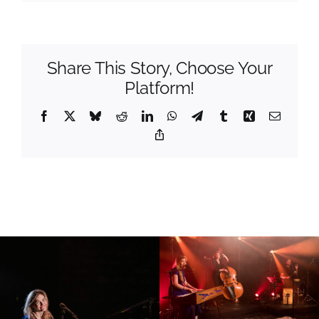
Share This Story, Choose Your
Platform!
Facebook
X
Bluesky
Reddit
LinkedIn
WhatsApp
Telegram
Tumblr
Xing
Email
Copy
Link