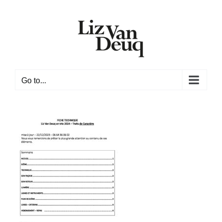
Skip
to
content
Go to...