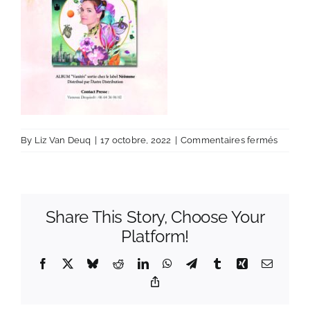
sur
By
Liz Van Deuq
|
17 octobre, 2022
|
Commentaires fermés
REVUE
PRESSE
2022
copie
Share This Story, Choose Your
2
Platform!
Facebook
X
Bluesky
Reddit
LinkedIn
WhatsApp
Telegram
Tumblr
Xing
Email
Copy
Link